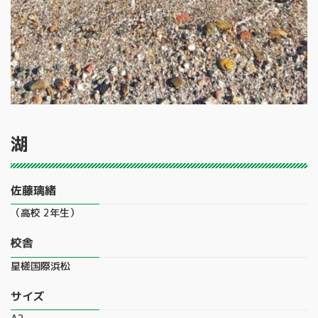
湖
佐藤璃緒
（高校 2年生）
校舎
星槎国際浜松
サイズ