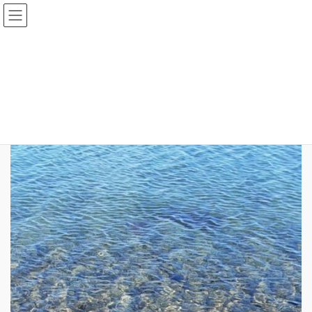
コ
ナ
ン
ビ
テ
ゲ
ン
ー
TOP
2024年度
写真
湖
ツ
シ
へ
ョ
ス
ン
キ
に
ッ
移
プ
動