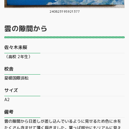
240823195921377
雲の隙間から
佐々木未桜
（高校 2年生）
校舎
星槎国際浜松
サイズ
A2
備考
雲の隙間から日差しが差し込んでいるように見せるため色に水を
たくさん含ませて薄く描きました。葉っぱ部分にもリアルに見え