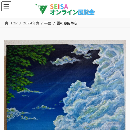
コ
ナ
ン
ビ
テ
ゲ
ン
ー
TOP
2024年度
平面
雲の隙間から
ツ
シ
へ
ョ
ス
ン
キ
に
ッ
移
プ
動