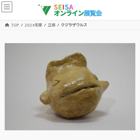
コ
ナ
ン
ビ
テ
ゲ
ン
ー
TOP
2024年度
立体
クジラザウルス
ツ
シ
へ
ョ
ス
ン
キ
に
ッ
移
プ
動