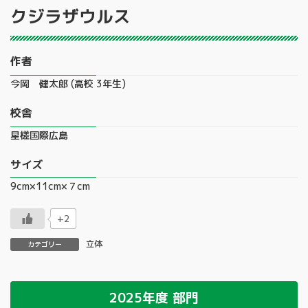
クジラザウルス
作者
今岡 健太郎 (高校 3年生)
校舎
星槎国際広島
サイズ
9cm×11cm×７cm
+2
立体
カテゴリー
2025年度
部門