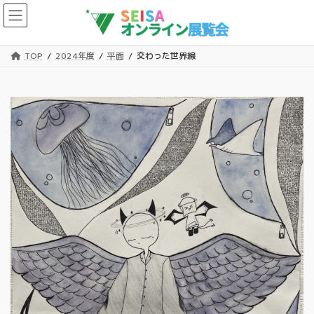
コ
ナ
ン
ビ
テ
ゲ
ン
ー
TOP
2024年度
平面
交わった世界線
ツ
シ
へ
ョ
ス
ン
キ
に
ッ
移
プ
動