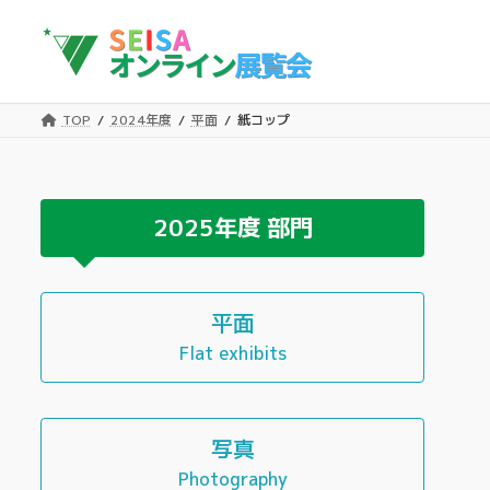
コ
ナ
ン
ビ
テ
ゲ
ン
ー
ツ
シ
TOP
2024年度
平面
紙コップ
へ
ョ
ス
ン
キ
に
ッ
移
2025年度
部門
プ
動
平面
Flat exhibits
写真
Photography