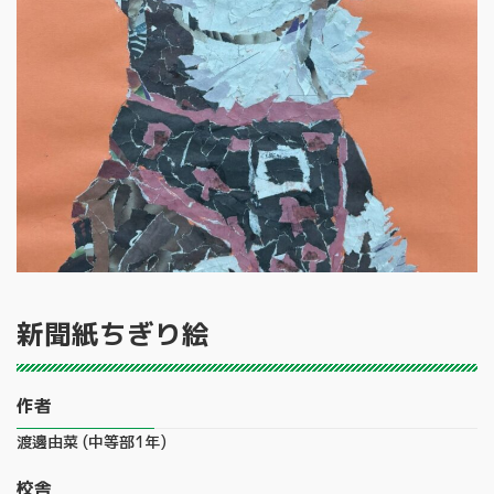
新聞紙ちぎり絵
作者
渡邊由菜 (中等部1年)
校舎