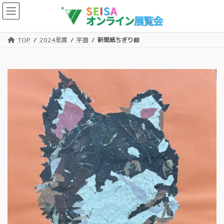
コ
ナ
ン
ビ
テ
ゲ
ン
ー
TOP
2024年度
平面
新聞紙ちぎり絵
ツ
シ
へ
ョ
ス
ン
キ
に
ッ
移
プ
動