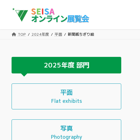
コ
ナ
ン
ビ
テ
ゲ
ン
ー
ツ
シ
TOP
2024年度
平面
新聞紙ちぎり絵
へ
ョ
ス
ン
キ
に
ッ
移
2025年度
部門
プ
動
平面
Flat exhibits
写真
Photography