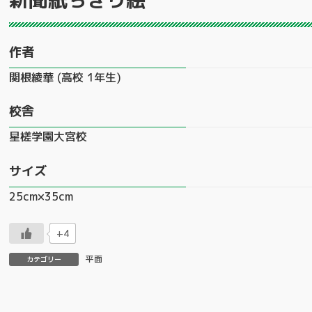
作者
関根綾華 (高校 1年生)
校舎
星槎学園大宮校
サイズ
25cm×35cm
+4
平面
カテゴリー