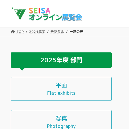
コ
ナ
ン
ビ
テ
ゲ
ン
ー
ツ
シ
TOP
2024年度
デジタル
一筋の光
へ
ョ
ス
ン
キ
に
ッ
移
2025年度
部門
プ
動
平面
Flat exhibits
写真
Photography