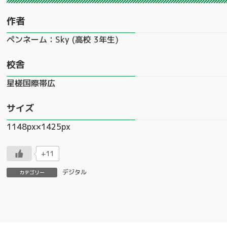
作者
ペンネーム：Sky (高校 3年生)
校舎
星槎国際帯広
サイズ
1148px×1425px
+11
デジタル
カテゴリー