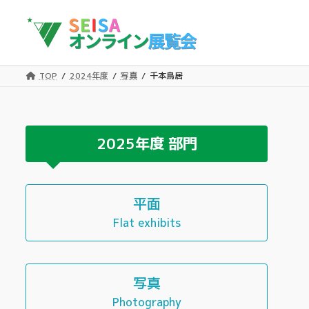
コ
ナ
ン
ビ
テ
ゲ
ン
ー
ツ
シ
TOP
2024年度
写真
千本鳥居
へ
ョ
ス
ン
キ
に
ッ
移
2025年度
部門
プ
動
平面
Flat exhibits
写真
Photography