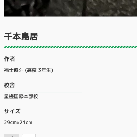
千本鳥居
作者
福士優斗 (高校 3年生)
校舎
星槎国際本部校
サイズ
29cm×21cm