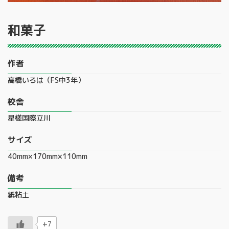
和菓子
作者
髙橋いろは（FS中3年）
校舎
星槎国際立川
サイズ
40mm×170mm×110mm
備考
紙粘土
+7