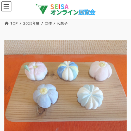
コ
ナ
ン
ビ
テ
ゲ
ン
ー
TOP
2025年度
立体
和菓子
ツ
シ
へ
ョ
ス
ン
キ
に
ッ
移
プ
動