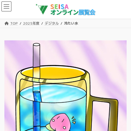
コ
ナ
ン
ビ
テ
ゲ
ン
ー
TOP
2025年度
デジタル
冷たい水
ツ
シ
へ
ョ
ス
ン
キ
に
ッ
移
プ
動