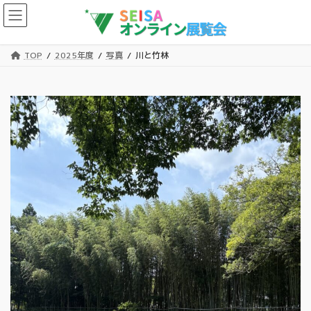
コ
ナ
ン
ビ
テ
ゲ
ン
ー
TOP
2025年度
写真
川と竹林
ツ
シ
へ
ョ
ス
ン
キ
に
ッ
移
プ
動