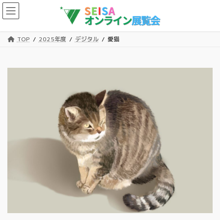
コ
ナ
ン
ビ
テ
ゲ
ン
ー
TOP
2025年度
デジタル
愛猫
ツ
シ
へ
ョ
ス
ン
キ
に
ッ
移
プ
動