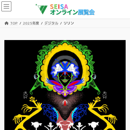
コ
ナ
ン
ビ
テ
ゲ
ン
ー
TOP
2025年度
デジタル
リリン
ツ
シ
へ
ョ
ス
ン
キ
に
ッ
移
プ
動