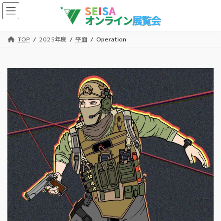
コ
ナ
ン
ビ
テ
ゲ
ン
ー
TOP
2025年度
平面
Operation
ツ
シ
へ
ョ
ス
ン
キ
に
ッ
移
プ
動