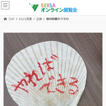
コ
ナ
ン
ビ
テ
ゲ
ン
ー
TOP
2025年度
立体
信州和紙のうちわ
ツ
シ
へ
ョ
ス
ン
キ
に
ッ
移
プ
動