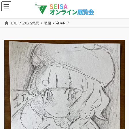
コ
ナ
ン
ビ
テ
ゲ
ン
ー
TOP
2025年度
平面
なぁに？
ツ
シ
へ
ョ
ス
ン
キ
に
ッ
移
プ
動