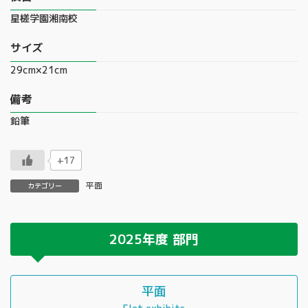
星槎学園湘南校
サイズ
29cm×21cm
備考
鉛筆
+17
平面
カテゴリー
2025年度
部門
平面