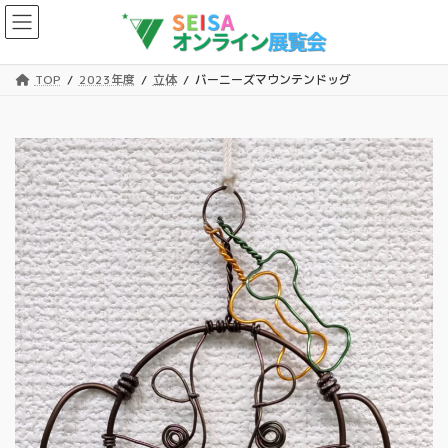
コ
ナ
ン
ビ
テ
ゲ
ン
ー
TOP
2023年度
立体
バーニーズマウンテンドッグ
ツ
シ
へ
ョ
ス
ン
キ
に
ッ
移
プ
動