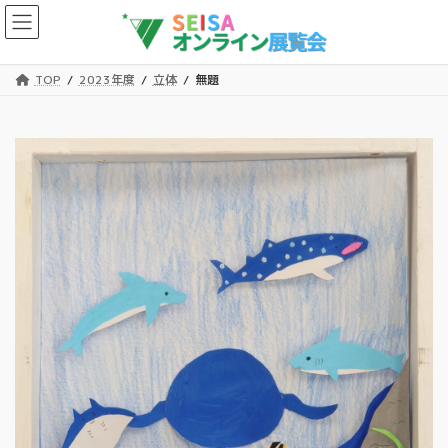
コ
ナ
ン
ビ
テ
ゲ
ン
ー
TOP
2023年度
立体
無題
ツ
シ
へ
ョ
ス
ン
キ
に
ッ
移
プ
動