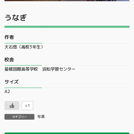
うなぎ
作者
大石悠（高校3年生）
校舎
星槎国際高等学校 浜松学習センター
サイズ
A2
+1
写真
カテゴリー