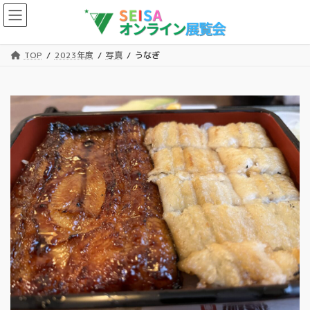
コ
ナ
ン
ビ
テ
ゲ
ン
ー
TOP
2023年度
写真
うなぎ
ツ
シ
へ
ョ
ス
ン
キ
に
ッ
移
プ
動