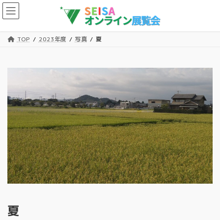
コ
ナ
ン
ビ
テ
ゲ
ン
ー
TOP
2023年度
写真
夏
ツ
シ
へ
ョ
ス
ン
キ
に
ッ
移
プ
動
夏