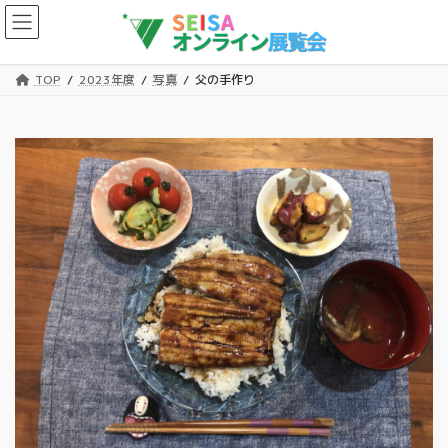
コ
ナ
ン
ビ
テ
ゲ
ン
ー
TOP
2023年度
写真
父の手作り
ツ
シ
へ
ョ
ス
ン
キ
に
ッ
移
プ
動