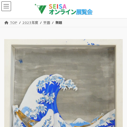
コ
ナ
ン
ビ
テ
ゲ
ン
ー
TOP
2023年度
平面
無題
ツ
シ
へ
ョ
ス
ン
キ
に
ッ
移
プ
動