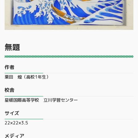
無題
作者
栗田 煌（高校1年生）
校舎
星槎国際高等学校 立川学習センター
サイズ
22×22×3.5
メディア