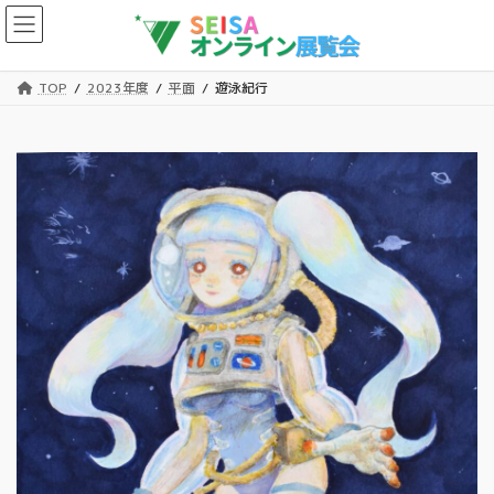
コ
ナ
ン
ビ
テ
ゲ
ン
ー
TOP
2023年度
平面
遊泳紀行
ツ
シ
へ
ョ
ス
ン
キ
に
ッ
移
プ
動