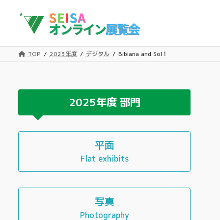
コ
ナ
ン
ビ
テ
ゲ
ン
ー
ツ
シ
TOP
2023年度
デジタル
Bibiana and Sol！
へ
ョ
ス
ン
キ
に
ッ
移
2025年度
部門
プ
動
平面
Flat exhibits
写真
Photography