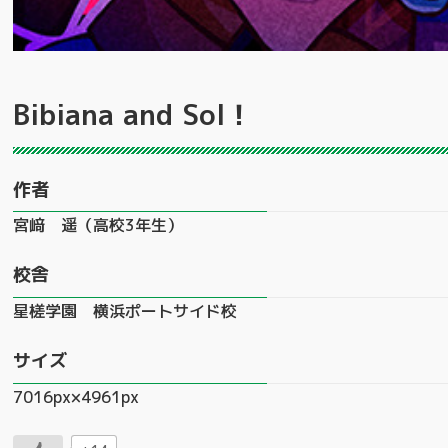
Bibiana and Sol！
作者
宮﨑 遥（高校3年生）
校舎
星槎学園 横浜ポートサイド校
サイズ
7016px×4961px