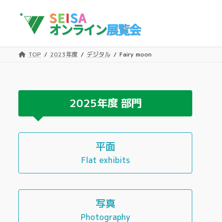
コ
ナ
ン
ビ
テ
ゲ
ン
ー
ツ
シ
TOP
2023年度
デジタル
Fairy moon
へ
ョ
ス
ン
キ
に
ッ
移
2025年度
部門
プ
動
平面
Flat exhibits
写真
Photography