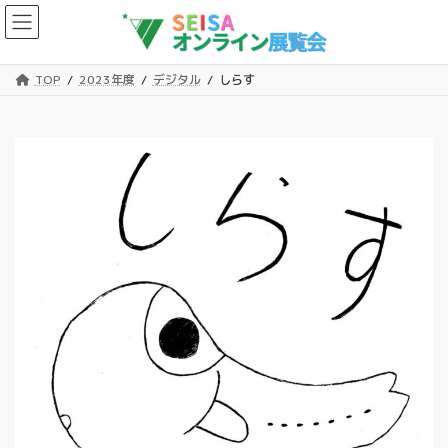
コ
ナ
ン
ビ
テ
ゲ
ン
ー
TOP
2023年度
デジタル
しらす
ツ
シ
へ
ョ
ス
ン
キ
に
ッ
移
プ
動