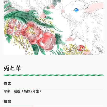
兎と華
作者
早瀬 遥香（高校2年生）
校舎