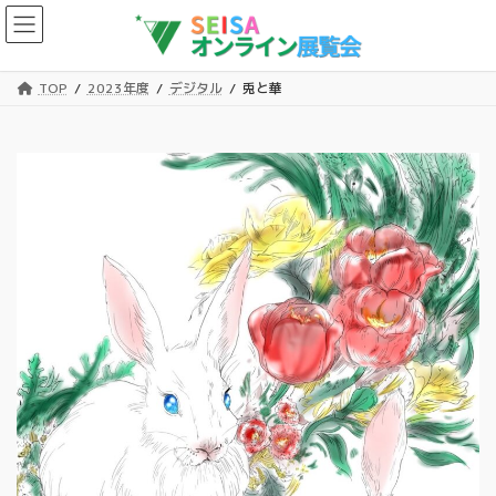
コ
ナ
ン
ビ
テ
ゲ
ン
ー
TOP
2023年度
デジタル
兎と華
ツ
シ
へ
ョ
ス
ン
キ
に
ッ
移
プ
動